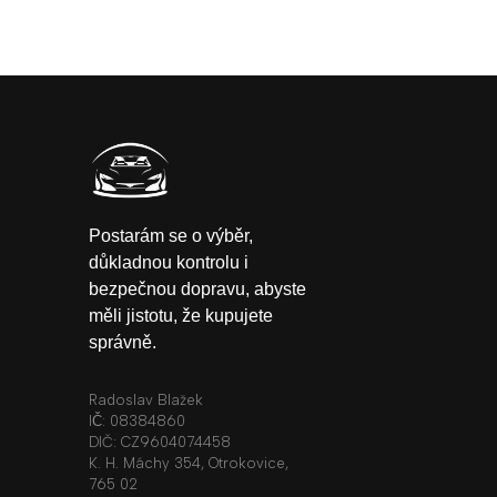
Postarám se o výběr,
důkladnou kontrolu i
bezpečnou dopravu, abyste
měli jistotu, že kupujete
správně.
Radoslav Blažek
IČ: 08384860
DIČ: CZ9604074458
K. H. Máchy 354, Otrokovice,
765 02