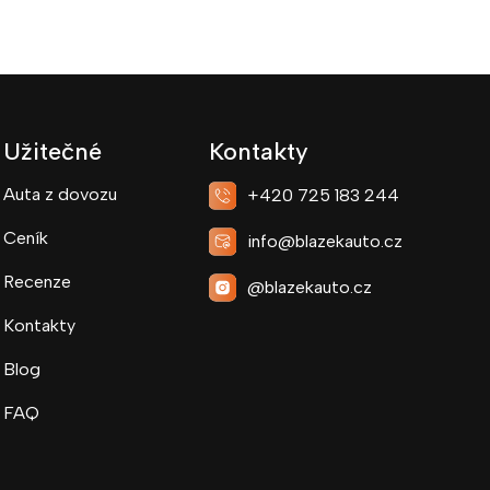
Užitečné
Kontakty
Auta z dovozu
+420 725 183 244
Ceník
info@blazekauto.cz
Recenze
@blazekauto.cz
Kontakty
Blog
FAQ