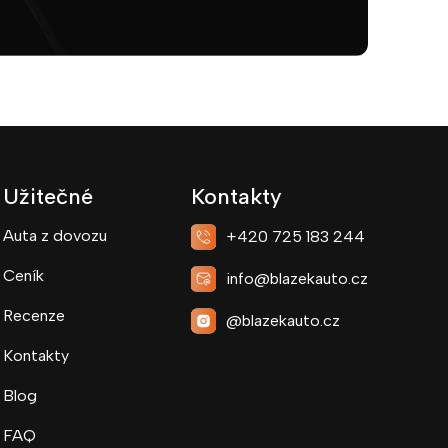
Užitečné
Kontakty
Auta z dovozu
+420 725 183 244
Ceník
info@blazekauto.cz
Recenze
@blazekauto.cz
Kontakty
Blog
FAQ