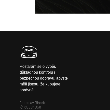
Postarám se o výběr,
důkladnou kontrolu i
bezpečnou dopravu, abyste
měli jistotu, že kupujete
správně.
Radoslav Blažek
IČ: 08384860