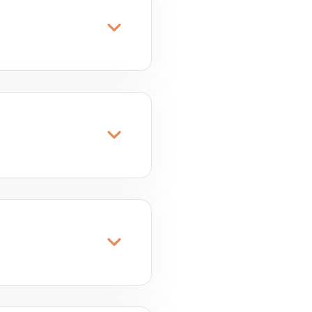
 ověřuji historii v
ctivé auto, ne jen
at naplno. Nechci být
ýběru a důkladná kontrola
odejcem, samotný dovoz i
něj opravdu ručí svým
uji na dovoz a důkladnou
lké množství motorek,
filtrovat problematické
et provozu.
trahy zahraničních trhů.
ních registrech a sleduji,