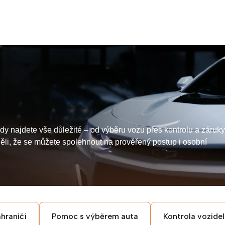
 najdete vše důležité – od výběru vozu přes kontrolu a záruky
děli, že se můžete spolehnout na prověřený postup i osobní
hraničí
Pomoc s výběrem auta
Kontrola vozidel