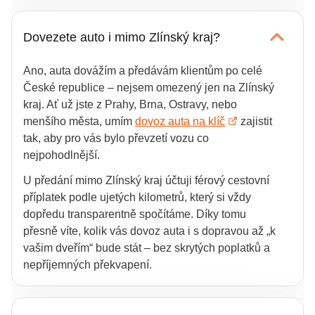
Doba
dovozu auta ze zahraničí
záleží
konkrétní vůz, často z portálů jako mobile.de
hlavně na konkrétním voze a lokalitě, kde se
nebo autoscout24.de.
Dovezete auto i mimo Zlínský kraj?
auto nachází. Nejčastěji trvá celý proces 1–2
Vybraný vůz následně fyzicky zkontroluji,
týdny – od prvního kontaktu a prověření vozu
prověřím jeho historii, servis i nájezd a ověřím,
Ano, auta dovážím a předávám klientům po celé
až po registraci auta v ČR a předání klíčů.
jestli souhlasí realita s inzerátem. Pokud vůz
České republice – nejsem omezený jen na Zlínský
Pokud je vůz už připravený, u seriózního
projde, postarám se o bezpečný převoz do
kraj. Ať už jste z Prahy, Brna, Ostravy, nebo
prodejce a blízko hranic, může být auto u vás i
ČR, dovozovou STK, registraci, značky i
menšího města, umím
dovoz auta na klíč
zajistit
dříve. Naopak při složitější administrativě
pojištění – na konci dostanete auto z dovozu
tak, aby pro vás bylo převzetí vozu co
nebo při dovozu z větší dálky, může být proces
kompletně připravené k jízdě, bez starostí s
nejpohodlnější.
o něco delší – vždy ale dopředu řeknu
papírováním.
U předání mimo Zlínský kraj účtuji férový cestovní
realistický odhad, abyste věděli, s čím počítat.
příplatek podle ujetých kilometrů, který si vždy
dopředu transparentně spočítáme. Díky tomu
přesně víte, kolik vás dovoz auta i s dopravou až „k
vašim dveřím“ bude stát – bez skrytých poplatků a
nepříjemných překvapení.