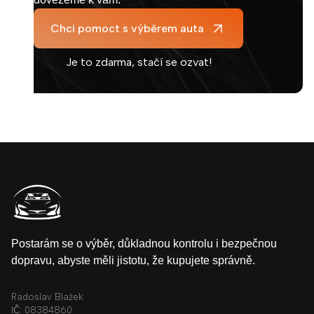
administrativou a jasným původem, ne
anonymní kus z náhodného bazaru.
Chci pomoct s výběrem auta
Je to zdarma, stačí se ozvat!
Postarám se o výběr, důkladnou kontrolu i bezpečnou
dopravu, abyste měli jistotu, že kupujete správně.
Radoslav Blažek
IČ: 08384860