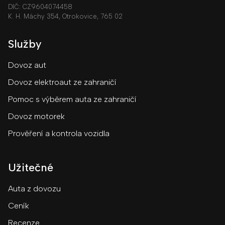
DIČ: CZ9604074458
K. H. Máchy 354, Otrokovice, 765 02
Služby
Dovoz aut
Dovoz elektroaut ze zahraničí
Pomoc s výběrem auta ze zahraničí
Dovoz motorek
Prověření a kontrola vozidla
Užitečné
Auta z dovozu
Ceník
Recenze