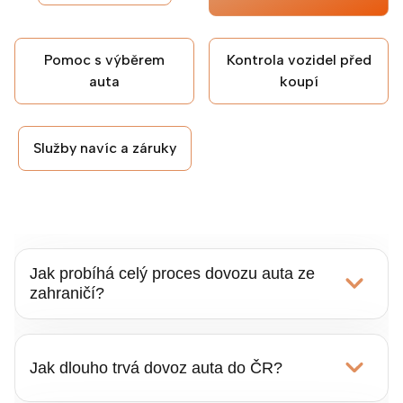
Pomoc s výběrem
Kontrola vozidel před
auta
koupí
Služby navíc a záruky
Jak probíhá celý proces dovozu auta ze
zahraničí?
Dovoz auta ze zahraničí
je komplexní
služba – od prvního výběru vozu až po
Jak dlouho trvá dovoz auta do ČR?
přihlášení auta v ČR. Nejdřív spolu
probereme, jaké auto hledáte, a vybereme