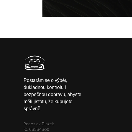
Postarám se o výběr,
důkladnou kontrolu i
bezpečnou dopravu, abyste
měli jistotu, že kupujete
správně.
Radoslav Blažek
IČ: 08384860