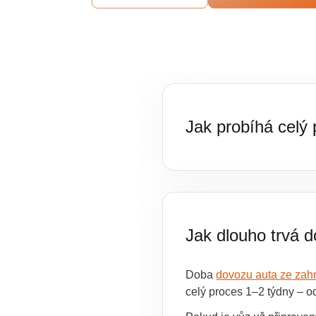
Jak probíhá celý
Dovoz auta ze zahraničí
probereme, jaké auto hled
Vybraný vůz následně fyzick
Jak dlouho trvá 
inzerátem. Pokud vůz proj
– na konci dostanete auto
Doba
dovozu auta ze zahr
celý proces 1–2 týdny – od