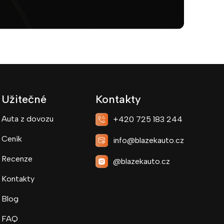
Užitečné
Kontakty
Auta z dovozu
+420 725 183 244
Ceník
info@blazekauto.cz
Recenze
@blazekauto.cz
Kontakty
Blog
FAQ