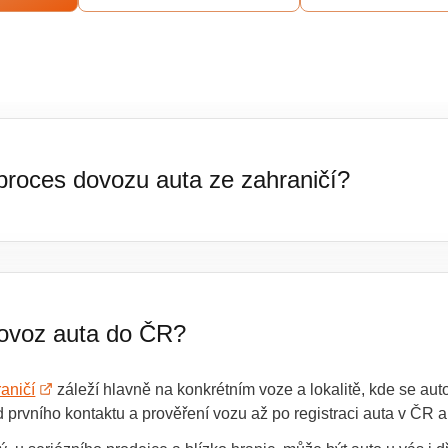
 proces dovozu auta ze zahraničí?
je komplexní služba – od prvního výběru vozu až po přihlášení
áte, a vybereme konkrétní vůz, často z portálů jako mobile.de 
y zkontroluji, prověřím jeho historii, servis i nájezd a ověřím, je
dovoz auta do ČR?
de, postarám se o bezpečný převoz do ČR, dovozovou STK, regis
 z dovozu kompletně připravené k jízdě, bez starostí s papírová
aničí
záleží hlavně na konkrétním voze a lokalitě, kde se auto
 prvního kontaktu a prověření vozu až po registraci auta v ČR a